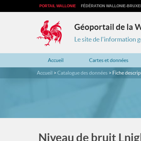
PORTAIL WALLONIE
FÉDÉRATION WALLONIE-BRUXE
Géoportail de la 
Le site de l'information
Accueil
Cartes et données
Accueil
Catalogue des données
Fiche descrip
Niveau de bruit Lnig