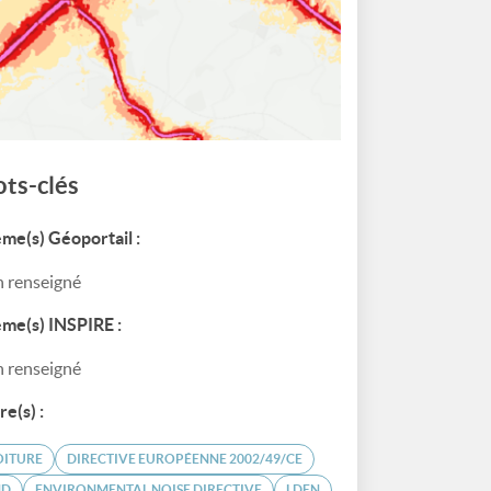
ts-clés
me(s) Géoportail :
 renseigné
me(s) INSPIRE :
 renseigné
re(s) :
OITURE
DIRECTIVE EUROPÉENNE 2002/49/CE
ND
ENVIRONMENTAL NOISE DIRECTIVE
LDEN