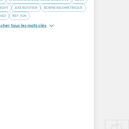
IGHT
AXE ROUTIER
BORNE KILOMÉTRIQUE
OAD
REF_IGN
icher tous les mots clés