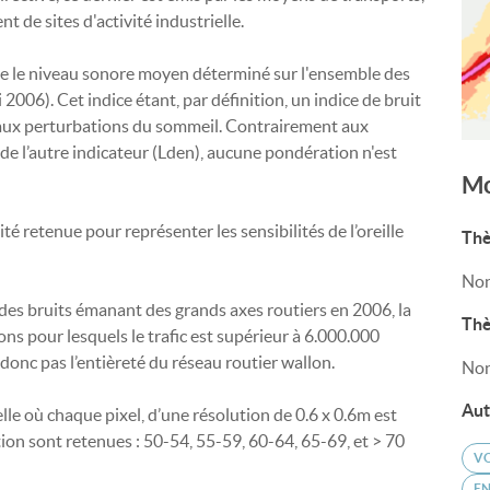
nt de sites d'activité industrielle.
nte le niveau sonore moyen déterminé sur l'ensemble des
 2006). Cet indice étant, par définition, un indice de bruit
ié aux perturbations du sommeil. Contrairement aux
de l’autre indicateur (Lden), aucune pondération n'est
Mo
nité retenue pour représenter les sensibilités de l’oreille
Thè
Non
e des bruits émanant des grands axes routiers en 2006, la
Thè
ns pour lesquels le trafic est supérieur à 6.000.000
donc pas l’entièreté du réseau routier wallon.
Non
Aut
le où chaque pixel, d’une résolution de 0.6 x 0.6m est
tion sont retenues : 50-54, 55-59, 60-64, 65-69, et > 70
V
E