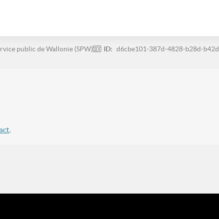
rvice public de Wallonie (SPW)
ID:
d6cbe101-387d-4828-b28d-b42
act
.