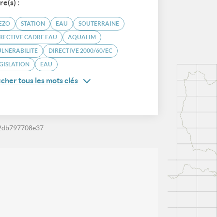
re(s) :
EZO
STATION
EAU
SOUTERRAINE
RECTIVE CADRE EAU
AQUALIM
LNÉRABILITÉ
DIRECTIVE 2000/60/EC
GISLATION
EAU
icher tous les mots clés
-2db797708e37