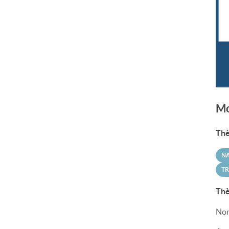
Mo
Thè
N
T
Thè
Non