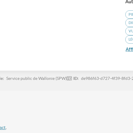
Aut
PI
DI
VU
LÉ
Aff
le:
Service public de Wallonie (SPW)
ID:
de986f63-d727-4f39-8fd3
act
.