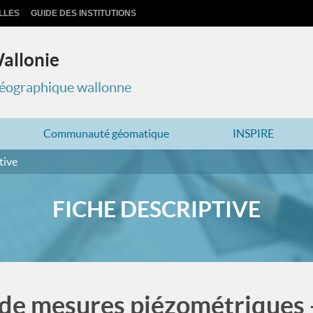
LLES
GUIDE DES INSTITUTIONS
Wallonie
 géographique wallonne
Communauté géomatique
INSPIRE
tive
FICHE DESCRIPTIVE
 de mesures piézométriques -