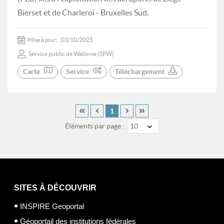
Bierset et de Charleroi - Bruxelles Sud.
Mise à jour:
03/10/2025
Service public de Wallonie (SPW)
Carte
Service
Téléchargement
1
Éléments par page :
10
SITES À DÉCOUVRIR
INSPIRE Geoportal
Géoportail des institutions fédérales