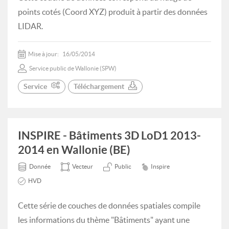
points cotés (Coord XYZ) produit à partir des données
LIDAR.
Mise à jour:
16/05/2014
Service public de Wallonie (SPW)
Service
Téléchargement
INSPIRE - Bâtiments 3D LoD1 2013-
2014 en Wallonie (BE)
Donnée
Vecteur
Public
Inspire
HVD
Cette série de couches de données spatiales compile
les informations du thème "Bâtiments" ayant une