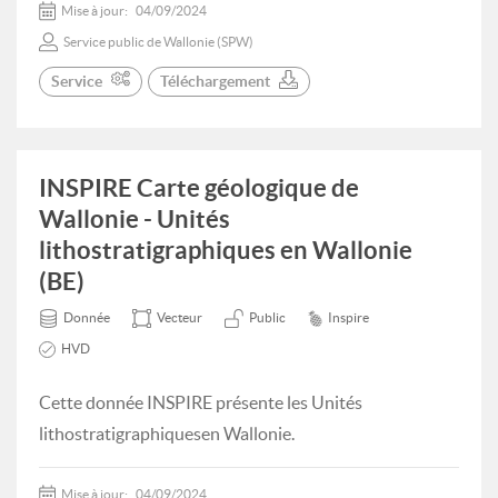
Mise à jour:
04/09/2024
Service public de Wallonie (SPW)
Service
Téléchargement
INSPIRE Carte géologique de
Wallonie - Unités
lithostratigraphiques en Wallonie
(BE)
Donnée
Vecteur
Public
Inspire
HVD
Cette donnée INSPIRE présente les Unités
lithostratigraphiquesen Wallonie.
Mise à jour:
04/09/2024