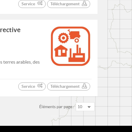
Service
Téléchargement
irective
 terres arables, des
Service
Téléchargement
Éléments par page :
10