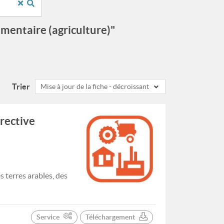
imentaire (agriculture)"
Trier
Mise à jour de la fiche - décroissant
irective
 terres arables, des
Service
Téléchargement