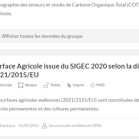
tographie des teneurs et stocks de Carbone Organique Total (COT) 
lonie.
Afficher toutes les données du groupe
rface Agricole issue du SIGEC 2020 selon la d
21/2015/EU
Donnée
Vecteur
Public
Inspire
HVD
 surfaces agricoles wallonnes (2021/2115/EU) sont constituées des
iries permanentes et des cultures permanentes.
ise à jour:
01/05/2021
Service public de Wallonie (SPW)