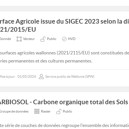
rface Agricole issue du SIGEC 2023 selon la d
21/2015/EU
Donnée
Vecteur
Public
HVD
 surfaces agricoles wallonnes (2021/2115/EU) sont constituées des
iries permanentes et des cultures permanentes.
ise à jour:
01/05/2024
Service public de Wallonie (SPW)
RBIOSOL - Carbone organique total des Sols 
Groupe de données
Raster
Public
te série de couches de données regroupe l'ensemble des informatio