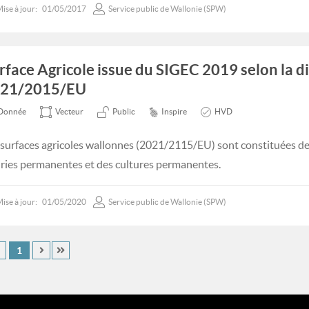
ise à jour:
01/05/2017
Service public de Wallonie (SPW)
rface Agricole issue du SIGEC 2019 selon la d
21/2015/EU
Donnée
Vecteur
Public
Inspire
HVD
 surfaces agricoles wallonnes (2021/2115/EU) sont constituées des
iries permanentes et des cultures permanentes.
ise à jour:
01/05/2020
Service public de Wallonie (SPW)
1