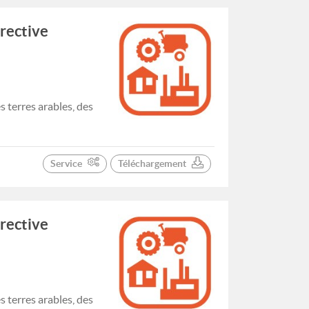
irective
 terres arables, des
Service
Téléchargement
irective
 terres arables, des