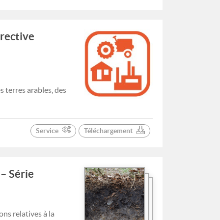
irective
 terres arables, des
Service
Téléchargement
– Série
ns relatives à la