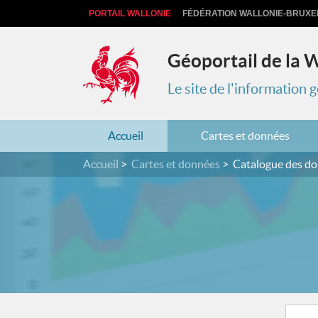
PORTAIL WALLONIE
FÉDÉRATION WALLONIE-BRUXE
Géoportail de la 
Le site de l'information
Accueil
Cartes et données
Accueil
Cartes et données
Catalogue des d