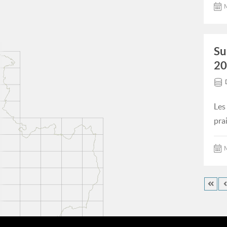
M
Su
20
Les
pra
M