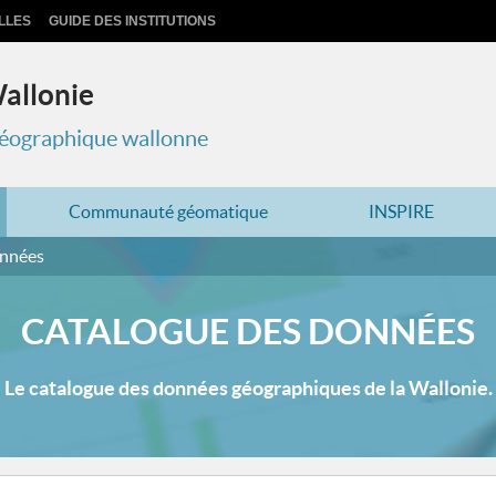
LLES
GUIDE DES INSTITUTIONS
Wallonie
 géographique wallonne
Communauté géomatique
INSPIRE
onnées
CATALOGUE DES DONNÉES
Le catalogue des données géographiques de la Wallonie.