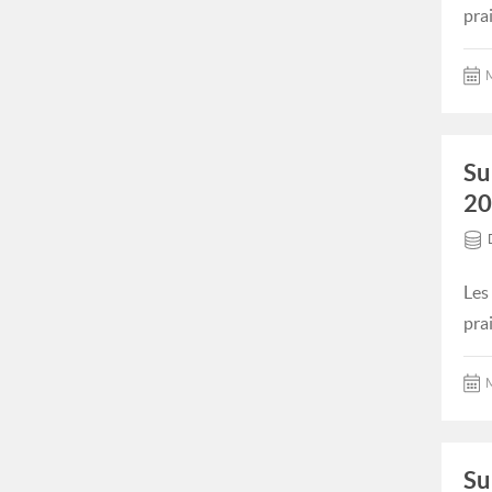
pra
M
Su
20
Les
pra
M
Su