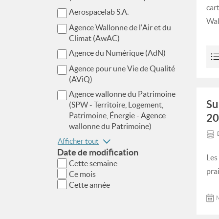
car
Aerospacelab S.A.
Wal
Agence Wallonne de l'Air et du
Climat (AwAC)
Agence du Numérique (AdN)
Agence pour une Vie de Qualité
(AViQ)
Agence wallonne du Patrimoine
Su
(SPW - Territoire, Logement,
Patrimoine, Énergie - Agence
20
wallonne du Patrimoine)
Afficher tout
Date de modification
Les
Cette semaine
pra
Ce mois
Cette année
M