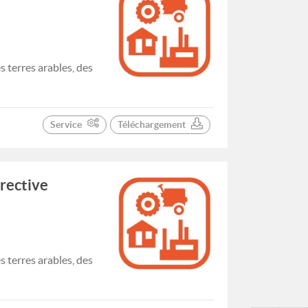
 terres arables, des
Service
Téléchargement
irective
 terres arables, des