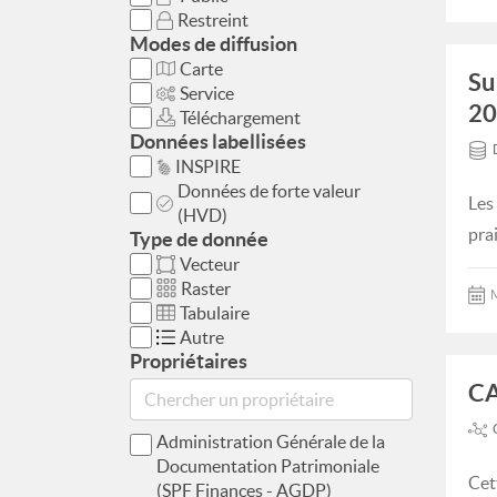
Restreint
Modes de diffusion
Carte
Su
Service
20
Téléchargement
Données labellisées
INSPIRE
Données de forte valeur
Les
(HVD)
pra
Type de donnée
Vecteur
Raster
M
Tabulaire
Autre
Propriétaires
CA
Administration Générale de la
Documentation Patrimoniale
Cet
(SPF Finances - AGDP)