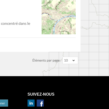
t concentré dans le
Éléments par page :
10
SUIVEZ-NOUS
nner