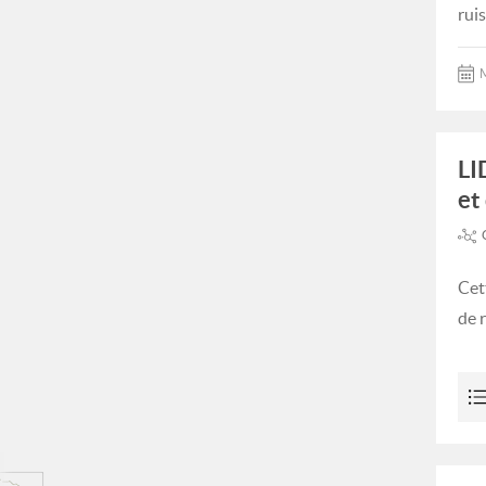
ruis
M
LI
et
Cet
de 