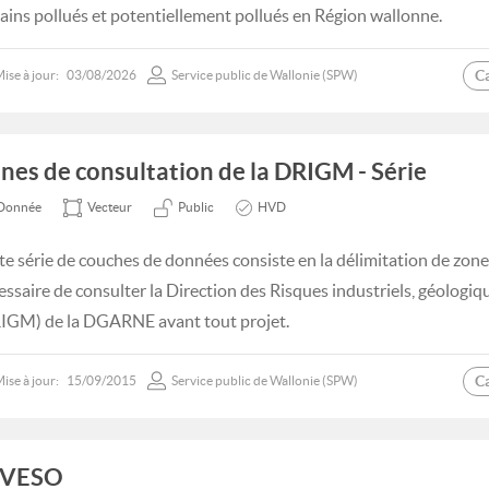
rains pollués et potentiellement pollués en Région wallonne.
C
ise à jour:
03/08/2026
Service public de Wallonie (SPW)
nes de consultation de la DRIGM - Série
Donnée
Vecteur
Public
HVD
te série de couches de données consiste en la délimitation de zones
essaire de consulter la Direction des Risques industriels, géologiq
IGM) de la DGARNE avant tout projet.
C
ise à jour:
15/09/2015
Service public de Wallonie (SPW)
EVESO