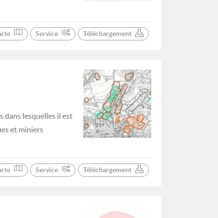
arte
Service
Téléchargement
 dans lesquelles il est
ues et miniers
arte
Service
Téléchargement