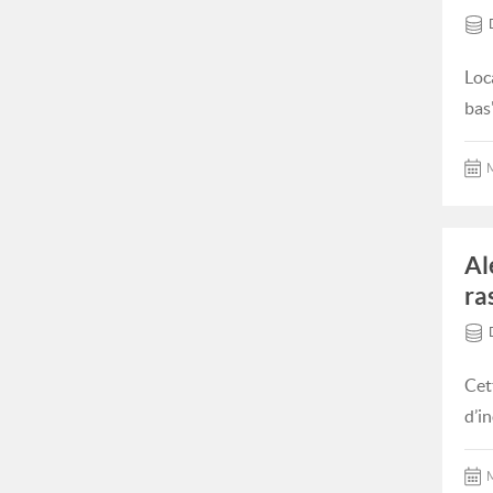
Loc
bas
M
Al
ra
Cet
d’i
M