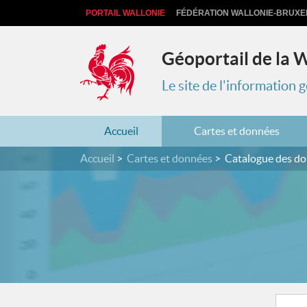
PORTAIL WALLONIE
FÉDÉRATION WALLONIE-BRUXE
Géoportail de la 
Le site de l'information
Accueil
Cartes et données
Accueil
Cartes et données
Catalogue des d