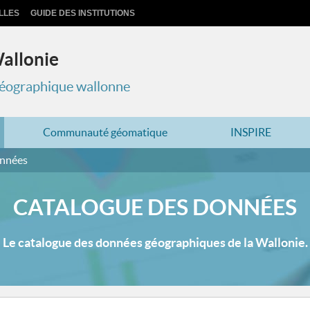
LLES
GUIDE DES INSTITUTIONS
Wallonie
 géographique wallonne
Communauté géomatique
INSPIRE
onnées
CATALOGUE DES DONNÉES
Le catalogue des données géographiques de la Wallonie.