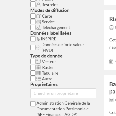
Restreint
Modes de diffusion
Carte
Ri
Service
Téléchargement
Données labellisées
INSPIRE
Cet
Données de forte valeur
nap
(HVD)
Type de donnée
Vecteur
M
Raster
Tabulaire
Autre
Ba
Propriétaires
pa
Administration Générale de la
Documentation Patrimoniale
Cet
(SPF Finances - AGDP)