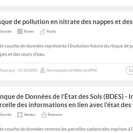
sque de pollution en nitrate des nappes et des
Donnée
Raster
Public
te couche de données représente l'évolution future du risque de po
pes et des cours d'eau.
C
ise à jour:
01/10/2024
Service public de Wallonie (SPW)
nque de Données de l’État des Sols (BDES) - I
rcelle des informations en lien avec l’état des 
Donnée
Vecteur
Restreint
te couche de données recense les parcelles cadastrales reprises à l