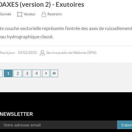
DAXES (version 2) - Exutoires
Donnée
Vecteur
Restreint
te couche vectorielle représente l’entrée des axes de ruissellemen
eau hydrographique classé.
ise à jour:
05/02/2020
Service public de Wallonie (SPW)
1
2
3
4
NEWSLETTER
S’abo