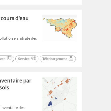
 cours d'eau
llution en nitrate des
arte
Service
Téléchargement
nventaire par
sols
'inventaire des