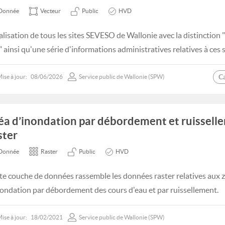
Donnée
Vecteur
Public
HVD
alisation de tous les sites SEVESO de Wallonie avec la distinction "
" ainsi qu'une série d'informations administratives relatives à ces s
C
ise à jour:
08/06/2026
Service public de Wallonie (SPW)
éa d’inondation par débordement et ruisselle
ster
Donnée
Raster
Public
HVD
te couche de données rassemble les données raster relatives aux z
nondation par débordement des cours d'eau et par ruissellement.
ise à jour:
18/02/2021
Service public de Wallonie (SPW)