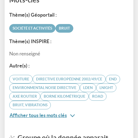
Thème(s) Géoportail :
SOCIÉTÉ ET ACTIVITÉS
BRUIT
Thème(s) INSPIRE :
Non renseigné
Autre(s) :
VOITURE
DIRECTIVE EUROPÉENNE 2002/49/CE
END
ENVIRONMENTAL NOISE DIRECTIVE
LDEN
LNIGHT
AXE ROUTIER
BORNE KILOMÉTRIQUE
ROAD
BRUIT, VIBRATIONS
Afficher tous les mots clés
Groupe où la donnée apparait