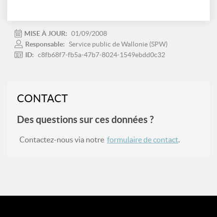
MISE À JOUR:
01/09/2008
Responsable:
Service public de Wallonie (SPW)
ID:
c8fb68f7-fb5a-47b7-8024-1549ebdd0c32
CONTACT
Des questions sur ces données ?
Contactez-nous via notre
formulaire de contact
.