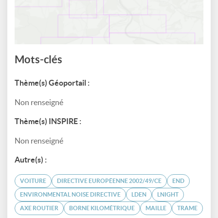
Mots-clés
Thème(s) Géoportail :
Non renseigné
Thème(s) INSPIRE :
Non renseigné
Autre(s) :
VOITURE
DIRECTIVE EUROPÉENNE 2002/49/CE
END
ENVIRONMENTAL NOISE DIRECTIVE
LDEN
LNIGHT
AXE ROUTIER
BORNE KILOMÉTRIQUE
MAILLE
TRAME