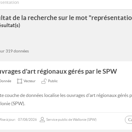
ltat de la recherche sur le mot "représentati
sultat(s)
 sur 319 données
vrages d'art régionaux gérés par le SPW
Donnée
Vecteur
Public
te couche de données localise les ouvrages d'art régionaux gérés pa
lonie (SPW).
C
ise à jour:
07/08/2026
Service public de Wallonie (SPW)