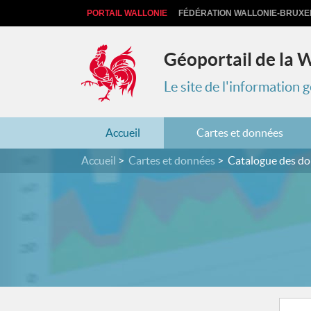
PORTAIL WALLONIE
FÉDÉRATION WALLONIE-BRUXE
Géoportail de la 
Le site de l'information
Accueil
Cartes et données
Accueil
Cartes et données
Catalogue des d