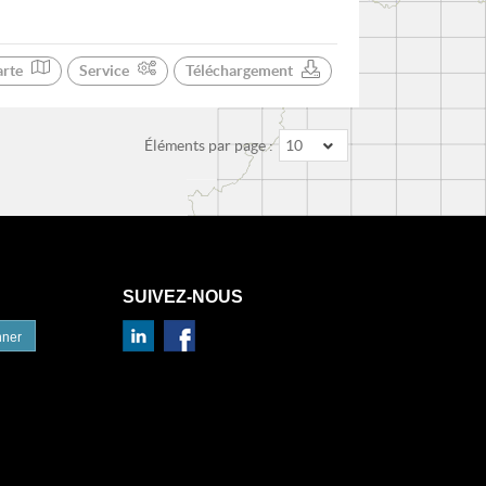
arte
Service
Téléchargement
Éléments par page :
10
SUIVEZ-NOUS
nner