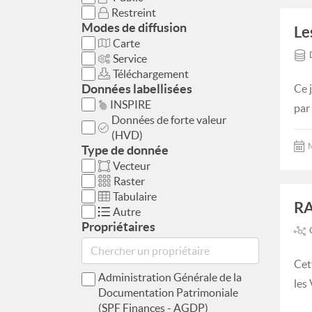
Restreint
Modes de diffusion
Le
Carte
Service
Téléchargement
Données labellisées
Ce 
INSPIRE
par
Données de forte valeur
(HVD)
M
Type de donnée
Vecteur
Raster
Tabulaire
RA
Autre
Propriétaires
Cet
Administration Générale de la
les
Documentation Patrimoniale
(SPF Finances - AGDP)