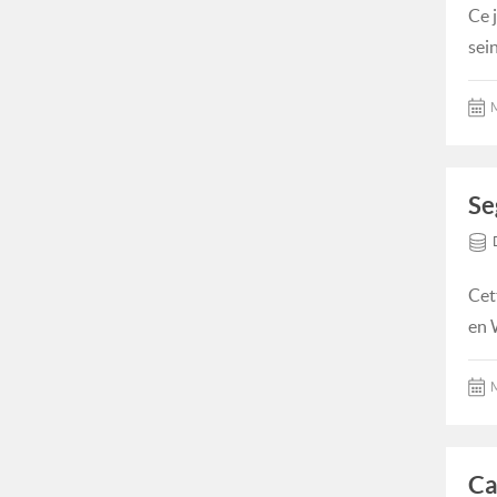
Ce 
sein
M
Se
Cet
en 
M
Ca