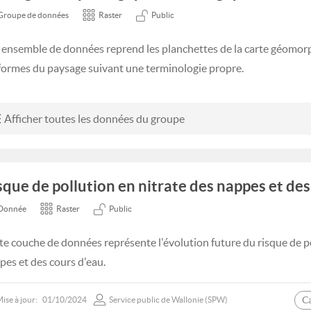
Groupe de données
Raster
Public
 ensemble de données reprend les planchettes de la carte géomorp
 formes du paysage suivant une terminologie propre.
Afficher toutes les données du groupe
sque de pollution en nitrate des nappes et des
Donnée
Raster
Public
te couche de données représente l'évolution future du risque de po
pes et des cours d'eau.
C
ise à jour:
01/10/2024
Service public de Wallonie (SPW)