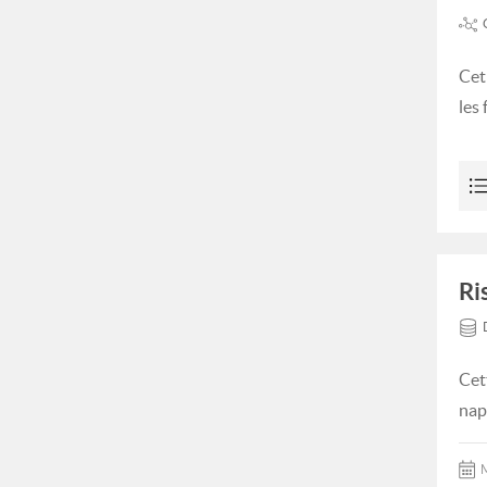
Cet
les
Ri
Cet
nap
M