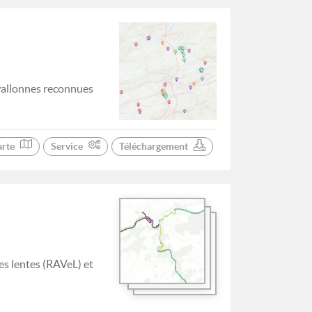
wallonnes reconnues
arte
Service
Téléchargement
es lentes (RAVeL) et