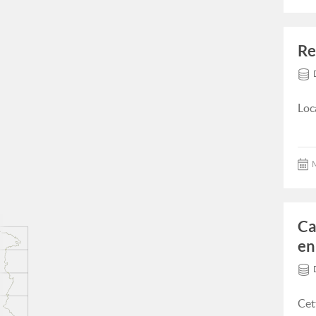
Re
Loc
M
Ca
en
Cet