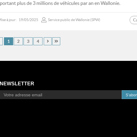
portant plus de 3 millions de véhicules par an en Wallonie.
C
ise à jour:
19/05/2025
Service public de Wallonie (SPW)
1
2
3
4
NEWSLETTER
S’abo