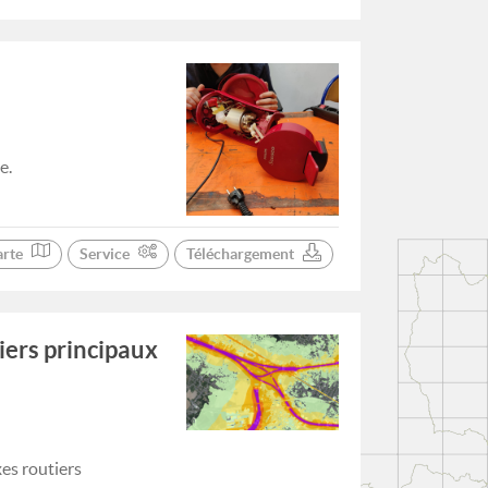
e.
arte
Service
Téléchargement
iers principaux
xes routiers