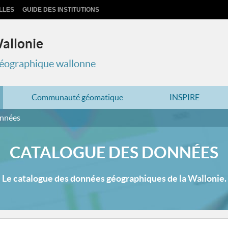
LLES
GUIDE DES INSTITUTIONS
Wallonie
 géographique wallonne
Communauté géomatique
INSPIRE
onnées
CATALOGUE DES DONNÉES
Le catalogue des données géographiques de la Wallonie.