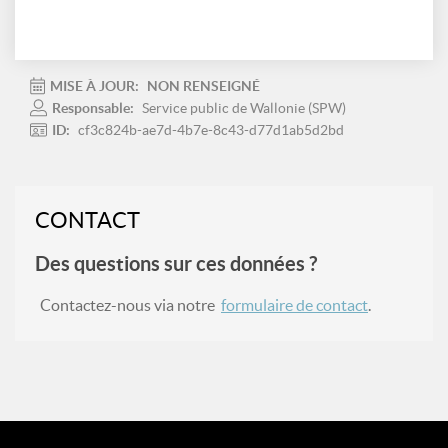
MISE À JOUR:
NON RENSEIGNÉ
Responsable:
Service public de Wallonie (SPW)
ID:
cf3c824b-ae7d-4b7e-8c43-d77d1ab5d2bd
CONTACT
Des questions sur ces données ?
Contactez-nous via notre
formulaire de contact
.