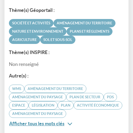
Thème(s) Géoportail :
SOCIÉTÉ ET ACTIVITÉS
AMÉNAGEMENT DU TERRITOIRE
NATURE ET ENVIRONNEMENT
PLANS ET RÈGLEMENTS
AGRICULTURE
SOL ET SOUS-SOL
Thème(s) INSPIRE :
Non renseigné
Autre(s) :
WMS
AMÉNAGEMENT DU TERRITOIRE
AMÉNAGEMENT DU PAYSAGE
PLAN DE SECTEUR
PDS
ESPACE
LÉGISLATION
PLAN
ACTIVITÉ ÉCONOMIQUE
AMÉNAGEMENT DU PAYSAGE
Afficher tous les mots clés