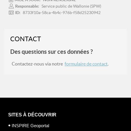
Responsable:
Service public de Wallonie (SPW)
ID:
8733f10a-58ca-4b4c-976b-f58d25230942
CONTACT
Des questions sur ces données ?
Contactez-nous via notre
formulaire de contact
.
SITES À DÉCOUVRIR
INSPIRE Geoportal