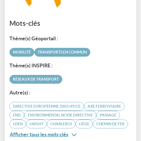
Mots-clés
Thème(s) Géoportail :
MOBILITÉ
TRANSPORTS EN COMMUN
Thème(s) INSPIRE :
RÉSEAUX DE TRANSPORT
Autre(s) :
DIRECTIVE EUROPÉENNE 2002/49/CE
AXE FERROVIAIRE
END
ENVIRONMENTAL NOISE DIRECTIVE
PASSAGE
LDEN
LNIGHT
CHARLEROI
LIÈGE
CHEMIN DE FER
Afficher tous les mots clés