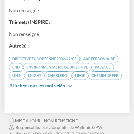
Non renseigné
Thème(s) INSPIRE :
Non renseigné
Autre(s) :
DIRECTIVE EUROPÉENNE 2002/49/CE
AXE FERROVIAIRE
END
ENVIRONMENTAL NOISE DIRECTIVE
PASSAGE
LDEN
LNIGHT
CHARLEROI
LIÈGE
CHEMIN DE FER
Afficher tous les mots clés
MISE À JOUR:
NON RENSEIGNÉ
Responsable:
Service public de Wallonie (SPW)