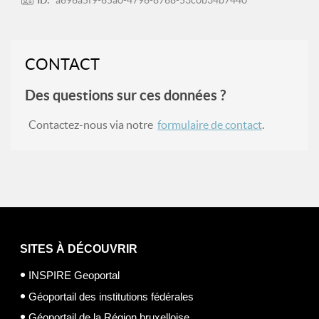
ID:
a696a5f9-65a0-4796-8768-53c0b34b7440
CONTACT
Des questions sur ces données ?
Contactez-nous via notre
formulaire de contact
.
SITES À DÉCOUVRIR
INSPIRE Geoportal
Géoportail des institutions fédérales
Géoportail de la Région bruxelloise