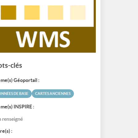
ts-clés
me(s) Géoportail :
NNÉES DE BASE
CARTES ANCIENNES
me(s) INSPIRE :
 renseigné
re(s) :