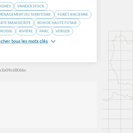
IGNES
VANDER STOCK
MÉNAGEMENT DU TERRITOIRE
FORÊT ANCIENNE
ARTE MANUSCRITE
BOIS DE HAUTE FUTAIE
ROISSE
RIVIÈRE
PARC
VERGER
icher tous les mots clés
-a1b09c6806bc