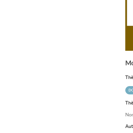
Mo
Thè
DO
Thè
Non
Aut