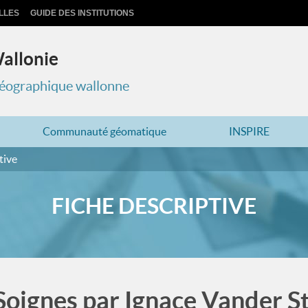
LLES
GUIDE DES INSTITUTIONS
Wallonie
 géographique wallonne
Communauté géomatique
INSPIRE
tive
FICHE DESCRIPTIVE
 Soignes par Ignace Vander S