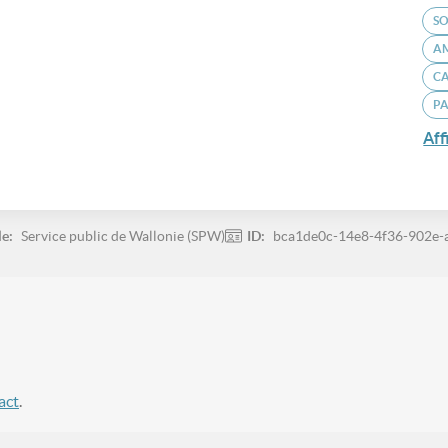
SO
A
C
PA
Aff
le:
Service public de Wallonie (SPW)
ID:
bca1de0c-14e8-4f36-902e
act
.