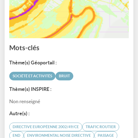
Mots-clés
Thème(s) Géoportail :
SOCIÉTÉ ET ACTIVITÉS
BRUIT
Thème(s) INSPIRE :
Non renseigné
Autre(s) :
DIRECTIVE EUROPÉENNE 2002/49/CE
TRAFIC ROUTIER
END
ENVIRONMENTAL NOISE DIRECTIVE
PASSAGE